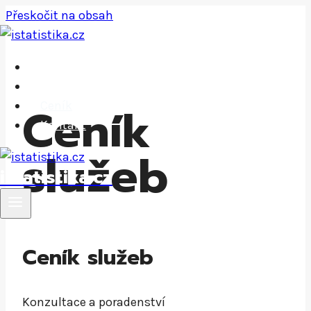
Přeskočit na obsah
Home
Poskytované služby
Ceník
Ceník
Kontakt
služeb
istatistika.cz
Ceník služeb
Konzultace a poradenství