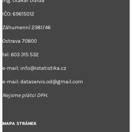
Ing. Otakar Ďurďa
IČO: 69615012
Záhumenní 2381/46
Ostrava 70800
tel: 603 315 532
e-mail: info@istatistika.cz
e-mail: dataservis.od@gmail.com
Nejsme plátci DPH.
MAPA STRÁNEK